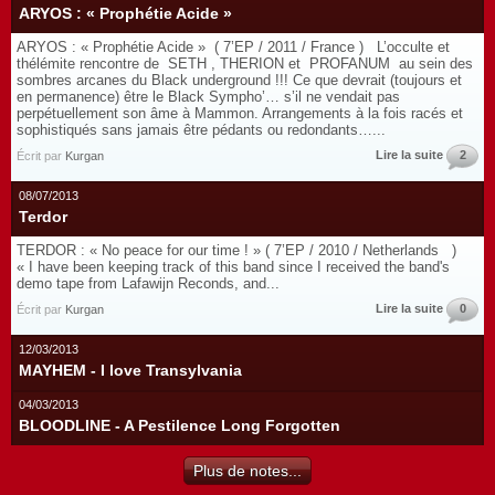
ARYOS : « Prophétie Acide »
ARYOS : « Prophétie Acide » ( 7’EP / 2011 / France ) L’occulte et
thélémite rencontre de SETH , THERION et PROFANUM au sein des
sombres arcanes du Black underground !!! Ce que devrait (toujours et
en permanence) être le Black Sympho’… s’il ne vendait pas
perpétuellement son âme à Mammon. Arrangements à la fois racés et
sophistiqués sans jamais être pédants ou redondants…...
Lire la suite
2
Écrit par
Kurgan
08/07/2013
Terdor
TERDOR : « No peace for our time ! » ( 7’EP / 2010 / Netherlands )
« I have been keeping track of this band since I received the band's
demo tape from Lafawijn Reconds, and...
Lire la suite
0
Écrit par
Kurgan
12/03/2013
MAYHEM - I love Transylvania
04/03/2013
BLOODLINE - A Pestilence Long Forgotten
Plus de notes...