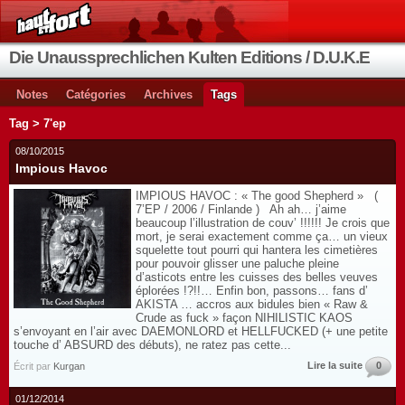
Die Unaussprechlichen Kulten Editions / D.U.K.E
Notes
Catégories
Archives
Tags
Tag > 7'ep
08/10/2015
Impious Havoc
IMPIOUS HAVOC : « The good Shepherd » (
7’EP / 2006 / Finlande ) Ah ah… j’aime
beaucoup l’illustration de couv’ !!!!!! Je crois que
mort, je serai exactement comme ça… un vieux
squelette tout pourri qui hantera les cimetières
pour pouvoir glisser une paluche pleine
d’asticots entre les cuisses des belles veuves
éplorées !?!!… Enfin bon, passons… fans d’
AKISTA … accros aux bidules bien « Raw &
Crude as fuck » façon NIHILISTIC KAOS
s’envoyant en l’air avec DAEMONLORD et HELLFUCKED (+ une petite
touche d’ ABSURD des débuts), ne ratez pas cette...
Lire la suite
0
Écrit par
Kurgan
01/12/2014