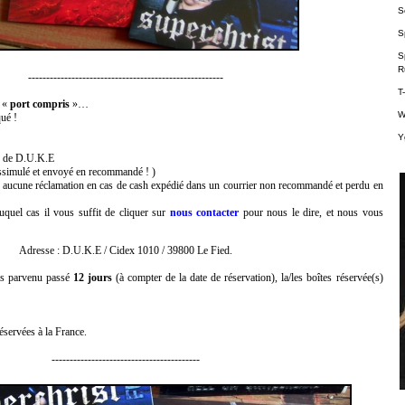
Se
S
S
R
------------------------------------------------------
T
t «
port compris
»…
W
ué !
Y
e de D.U.K.E
ssimulé et envoyé en recommandé ! )
 aucune réclamation en cas de cash expédié dans un courrier non recommandé et perdu en
auquel cas il vous suffit de cliquer sur
nous contacter
pour nous le dire, et nous vous
Adresse : D.U.K.E / Cidex 1010 / 39800 Le Fied.
pas parvenu passé
12 jours
(à compter de la date de réservation), la/les boîtes réservée(s)
servées à la France.
-----------------------------------------