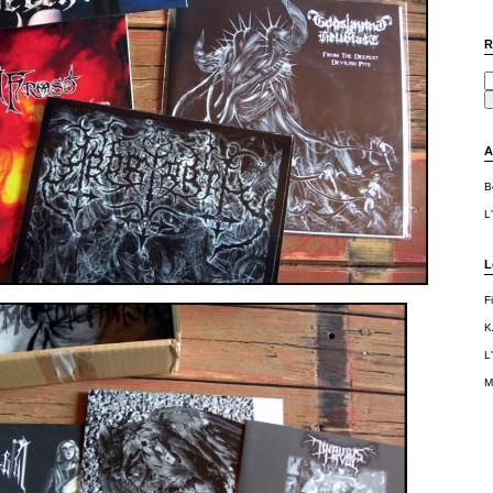
R
A
B
L
L
F
K
L
M