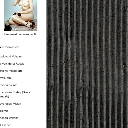
Comment commander !?
éinformation
oulevard Voltaire
a Voix de la Russie
ationsPresse.info
ews360x
ovopress.info
ovorossia Today (Site en
rançais)
ovorossia Vision
olémia
éseau Voltaire
T France