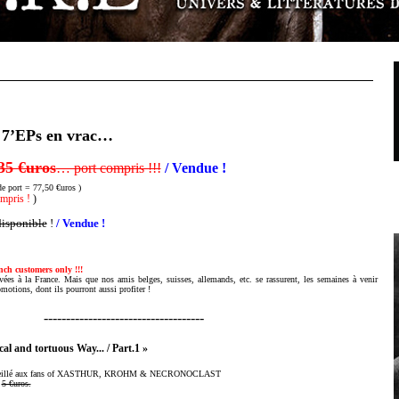
 7’EPs en vrac…
35 €uros
… port compris !!!
/ Vendue !
de port = 77,50 €uros )
mpris !
)
disponible
!
/ Vendue !
nch customers only !!!
vées à la France.
Mais que nos amis belges, suisses, allemands, etc. se rassurent, les semaines à venir
motions, dont ils pourront aussi profiter !
------------------------------------
al and tortuous Way... / Part.1 »
 conseillé aux fans of XASTHUR, KROHM & NECRONOCLAST
:
5 €uros.