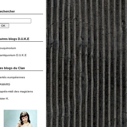
echercher
utres blogs D.U.K.E
ouquinorium
'antiquorium D.U.K.E
es blogs du Clan
iertés européennes
AMARG
'après-midi des magiciens
ister K.