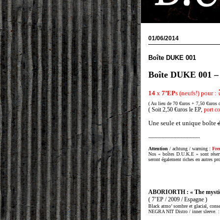
01/06/2014
Boîte DUKE 001
Boîte DUKE 001 –
14
x
7’EP
s (neufs!) pour :
( Au lieu de 70 €uros + 7,50 €uros 
( Soit 2,50 €uros le EP,
port co
Une seule et unique boîte
-----------------------------------
Attention
/ achtung / warning :
Fre
Nos « boîtes D.U.K.E » sont réser
seront également riches en autres pro
ABORIORTH :
« The mystic
( 7’EP / 2009 / Espagne )
Black atmo’ sombre et glacial,
NEGRA NIT Distro / inner sleeve. 