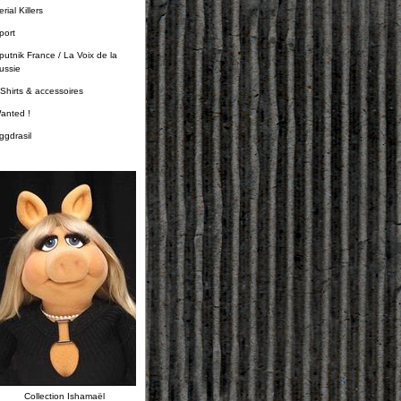
rial Killers
port
putnik France / La Voix de la
ussie
-Shirts & accessoires
anted !
ggdrasil
Collection Ishamaël