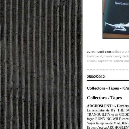
09:44 Publié dans
Boîtes D.U.
black metal
,
thrash metal
,
black
of baal
,
superchrist
,
zarach' baa
25/02/2012
Collectors - Tapes - K7s
Collectors - Tapes
ARGHOSLENT : « Hornets o
La rencontre de BY THE
TRANQUILITY et de GODDESS O
façon RUNNING WILD et ea
Voyez la reprise de MAIDE
Et ben c’est ça ARGHOSLENT