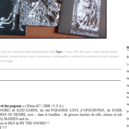
R
K.E
|
Lien permanent
|
Commentaires (0)
| Tags :
7'eps
,
45t
,
45 tours
,
vinyls
,
boîtes duke
,
-death
,
heavy metal
,
aryos
,
ensamhet
,
nunslaughter
,
mordichrist
,
enthroned
,
baël
,
temple
B
l' tharagh
L
N
N
N
N
f
N
f the pogrom »
( Démo-K7 / 2008 / U.S.A )
 SWORD, de ICED EARTH, du old PARADISE LOST, d’APOCRYPHA, de DARK
P
F DESIRE, avec – dans le bouillon – de grosses louches de riffs, chorus et soli
rly MAIDEN and cie…
R
N sur le MLP de BY THE SWORD !?
R
 !!!!