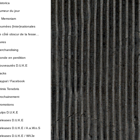
istorica
umeur du jour
n Memoriam
ournées (Inter)nationales
e côté obscur de la fesse…
ivres
erchandising
onde en perdition
ouveautés D.U.K.E
acks
aypal / Facebook
rimis Tenebris
rochainement
romotions
ulps D.U.K.E
eleases D.U.K.E
eleases D.U.K.E / A.a.W.o.S
eleases D.U.K.E / WVJe