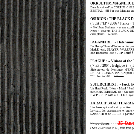
OKKULTUM MAGNIFICENTIA 
Dans la veine d’un CORPUS CHRI
BESTIAL !!!!!! For true Maniacs an
OSIRION / THE BLACK D
( Split 7’EP / 2006 / France - 
« Me libera Sathanas » et une exce
Necro » pour un THE BLACK DEATH
exemplaires…
5 €uros.
PAGANFIRE : « Hate vanish
Du Heavy-Thrash-Black-machin p
MALE, early SLAYER, WARFARE,
Iron Bonehead Prod / 7’EP limité à
PLAGUE : « Visions of the T
( 7’EP / 2004 / Belgique ) – (
Side-project de Nornagest d’
DARKTHRONE & WATAIN pour l’aspe
7’EP lim to 500…
4 €uros.
SUPERCHRIST : « Fuck like
Un Hard-Rock / Heavy Metal / Pun
que le MOTÖRHEAD de « On parol
F.W.P – 7’EP with a KILLER layout
ZARACH’BAAL’THARAGH :
Une basse qui ronfle et hypnotise… 
larynx… des craquements et bruits 
SABBATH et de BEHERIT par une no
35 €ur
77,50 €uros
>>>
( Soit 2,50 €uros le EP, tous frais pa