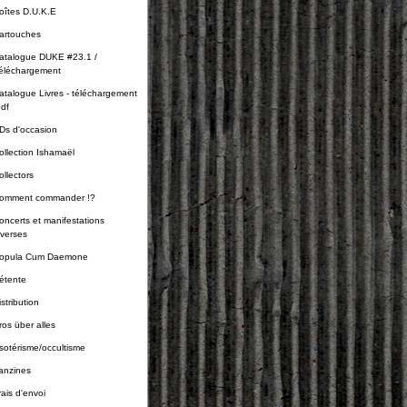
oîtes D.U.K.E
artouches
atalogue DUKE #23.1 /
éléchargement
atalogue Livres - téléchargement
pdf
Ds d'occasion
ollection Ishamaël
ollectors
omment commander !?
oncerts et manifestations
iverses
opula Cum Daemone
étente
stribution
ros über alles
sotérisme/occultisme
anzines
rais d'envoi