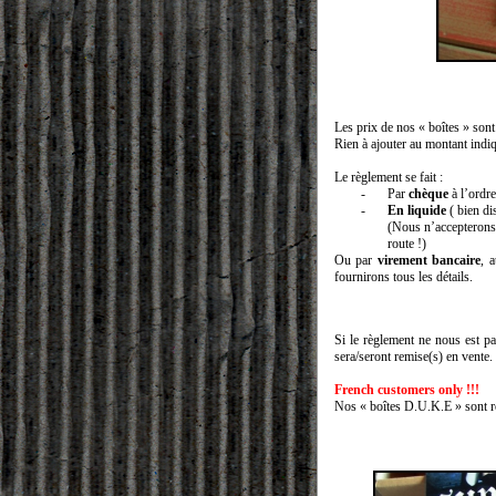
Les prix de nos « boîtes » son
Rien à ajouter au montant indiq
Le règlement se fait :
-
Par
chèque
à l’ordr
-
En liquide
( bien di
(Nous n’accepterons
route !)
Ou par
virement bancaire
, 
fournirons tous les détails.
Si le règlement ne nous est 
sera/seront remise(s) en vente.
French customers only !!!
Nos « boîtes D.U.K.E » sont ré