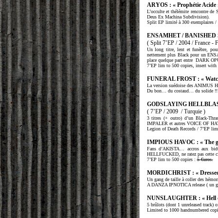
ARYOS : « Prophétie Acide 
L’occulte et thélémite rencontre
Deus Ex Machina Subdivision).
Split EP limité à 300 exemplaires /
ENSAMHET / BANISHED SPI
( Split 7’EP / 2004 / France - 
Un long titre, lent et funèbre,
nettement plus Black pour un ENSA
place quelque part entre
DARK OPU
7’EP lim to 500 copies, insert wit
FUNERAL FROST : « Watch
La version suédoise des ANIMU
Du bon… du costaud… du solide 
GODSLAYING HELLBLAST : «
( 7’EP / 2009
/ Turquie )
3 titres (+ outro) d’un Black-Thr
IMPALER et autres VOICE OF 
Legion of Death Records / 7’EP lim
IMPIOUS HAVOC : « The g
Fans d’AKISTA… accros aux bid
HELLFUCKED, ne ratez pas cette cire 
7’EP lim to 500 copies :
5 €uros.
MORDICHRIST : « Dressed
Un gang de taille à coller des h
A DANZA IPNOTICA release ( un ga
NUNSLAUGHTER : « Hell on
5 brûlots (dont 1 unreleased tra
Limited to 1000 handnumbered co