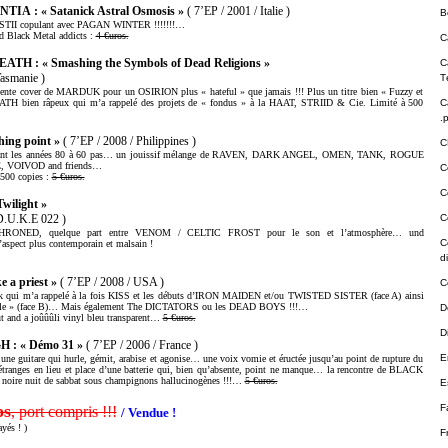
: « Satanick Astral Osmosis »
( 7’EP / 2001 / Italie )
B
STII copulant avec PAGAN WINTER !!!!!!!…
d Black Metal addicts :
4 €uros.
C
EATH :
« Smashing the Symbols of Dead Religions »
C
Tasmanie )
T
llente cover de MARDUK pour un OSIRION plus « hateful » que jamais !!! Plus un titre bien « Fuzzy et
 bien râpeux qui m’a rappelé des projets de « fondus » à la HAAT, STRIID & Cie. Limité à 500
C
.
ing point »
( 7’EP / 2008 / Philippines )
C
uant les années 80 à 60 pas… un jouissif mélange de RAVEN, DARK ANGEL, OMEN, TANK, ROGUE
 VOIVOD and friends…
C
 500 copies :
5 €uros.
C
wilight »
 D.U.K.E 022 )
C
ENTHRONED, quelque part entre VENOM / CELTIC FROST pour le son et l’atmosphère… und
C
ct plus contemporain et malsain !
d
 a priest »
( 7’EP / 2008 / USA )
C
k qui m’a rappelé à la fois KISS et les débuts d’IRON MAIDEN et/ou TWISTED SISTER (face A) ainsi
e » (face B)… Mais également The DICTATORS ou les DEAD BOYS !!!…
D
 and a joûûûli vinyl bleu transparent…
5 €uros.
Di
 « Démo 31 »
( 7’EP / 2006 / France )
E
une guitare qui hurle, gémit, arabise et agonise… une voix vomie et éructée jusqu’au point de rupture du
étranges en lieu et place d’une batterie qui, bien qu’absente, point ne manque… la rencontre de BLACK
ire nuit de sabbat sous champignons hallucinogènes !!!…
5 €uros.
E
os
F
, port compris !!!
/ Vendue !
yés ! )
F