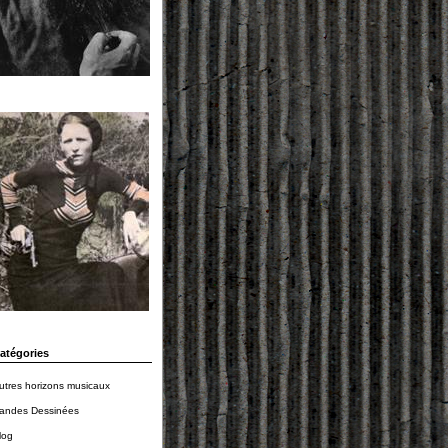
atégories
utres horizons musicaux
andes Dessinées
log