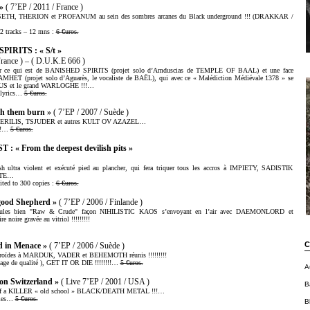
»
( 7’EP / 2011 / France )
 de SETH, THERION et PROFANUM au sein des sombres arcanes du Black underground !!! (DRAKKAR /
 2 tracks – 12 mns :
6 €uros.
RITS : « S/t »
France ) – ( D.U.K.E 666 )
 pour ce qui est de BANISHED SPIRITS (projet solo d’Amduscias de TEMPLE OF BAAL) et une face
MHET (projet solo d’Aguarès, le vocaliste de BAËL), qui avec ce « Malédiction Médiévale 1378 » se
S et le grand WARLOGHE !!!…
h lyrics…
5 €uros.
 them burn »
( 7’EP / 2007 / Suède )
S HERILIS, TSJUDER et autres KULT OV AZAZEL…
!!!…
5 €uros.
 From the deepest devilish pits »
ash ultra violent et exécuté pied au plancher, qui fera triquer tous les accros à IMPIETY, SADISTIK
HATE…
ited to 300 copies :
6 €uros.
ood Shepherd »
( 7’EP / 2006 / Finlande )
ules bien "Raw & Crude" façon NIHILISTIC KAOS s’envoyant en l’air avec DAEMONLORD et
noire gravée au vitriol !!!!!!!!!
C
 in Menace »
( 7’EP / 2006 / Suède )
émorroïdes à MARDUK, VADER et BEHEMOTH réunis !!!!!!!!!
ge de qualité ), GET IT OR DIE !!!!!!!!…
5 €uros.
A
 Switzerland »
( Live 7’EP / 2001 / USA )
B
ck) of a KILLER « old school » BLACK/DEATH METAL !!!…
pies…
5 €uros.
B