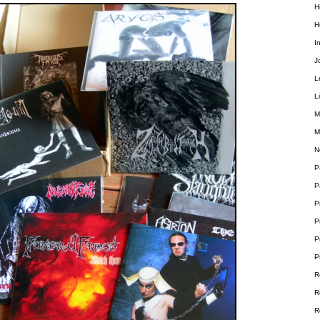
H
H
I
J
L
L
M
M
N
P
P
P
P
P
P
R
R
R