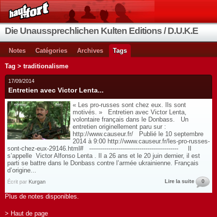
Die Unaussprechlichen Kulten Editions / D.U.K.E
Notes
Catégories
Archives
Tags
Tag > traditionalisme
17/09/2014
Entretien avec Victor Lenta...
« Les pro-russes sont chez eux. Ils sont
motivés. » Entretien avec Victor Lenta,
volontaire français dans le Donbass. Un
entretien originellement paru sur :
http://www.causeur.fr/ Publié le 10 septembre
2014 à 9:00 http://www.causeur.fr/les-pro-russes-
sont-chez-eux-29146.html# ---------------------------------------------- Il
s’appelle Victor Alfonso Lenta . Il a 26 ans et le 20 juin dernier, il est
parti se battre dans le Donbass contre l’armée ukrainienne. Français
d’origine...
Lire la suite
0
Écrit par
Kurgan
Plus de notes disponibles.
> Haut de page