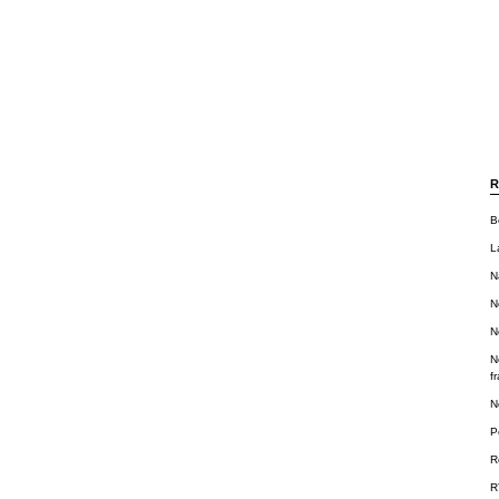
R
B
L
N
N
N
N
f
N
P
R
R