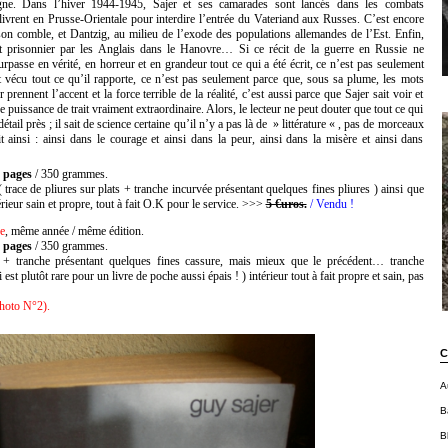
gne. Dans l’hiver 1944-1945, Sajer et ses camarades sont lancés dans les combats
ivrent en Prusse-Orientale pour interdire l’entrée du Vateriand aux Russes. C’est encore
son comble, et Dantzig, au milieu de l’exode des populations allemandes de l’Est. Enfin,
it prisonnier par les Anglais dans le Hanovre… Si ce récit de la guerre en Russie ne
urpasse en vérité, en horreur et en grandeur tout ce qui a été écrit, ce n’est pas seulement
t vécu tout ce qu’il rapporte, ce n’est pas seulement parce que, sous sa plume, les mots
r prennent l’accent et la force terrible de la réalité, c’est aussi parce que Sajer sait voir et
ne puissance de trait vraiment extraordinaire. Alors, le lecteur ne peut douter que tout ce qui
 détail près ; il sait de science certaine qu’il n’y a pas là de » littérature « , pas de morceaux
 ainsi : ainsi dans le courage et ainsi dans la peur, ainsi dans la misère et ainsi dans
 pages
/ 350 grammes.
 trace de pliures sur plats + tranche incurvée présentant quelques fines pliures ) ainsi que
ieur sain et propre, tout à fait O.K pour le service.
>>>
5 €uros.
/ Vendu !
e
, même année / même édition.
 pages
/ 350 grammes.
 + tranche présentant quelques fines cassure, mais mieux que le précédent… tranche
est plutôt rare pour un livre de poche aussi épais ! ) intérieur tout à fait propre et sain, pas
hoto N°2).
C
A
B
B