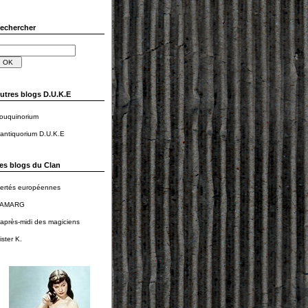
echercher
utres blogs D.U.K.E
ouquinorium
'antiquorium D.U.K.E
es blogs du Clan
iertés européennes
AMARG
'après-midi des magiciens
ister K.