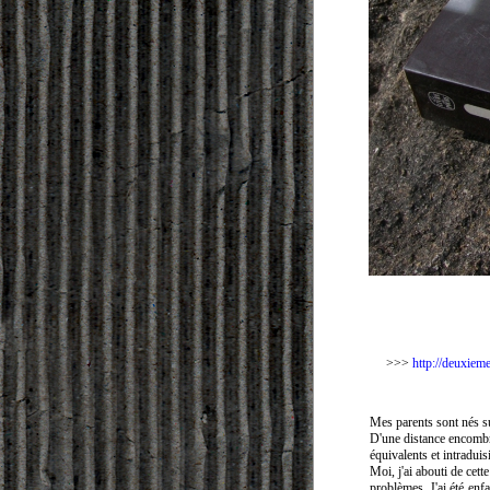
>>>
http://deuxiem
Mes parents sont nés sur
D'une distance encombré
équivalents et intraduis
Moi, j'ai abouti de cett
problèmes.
J'ai été enf