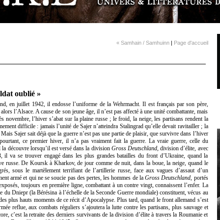
« Samhain / Samhuinn
|
Page d'accueil
dat oublié »
d, en juillet 1942, il endosse l’uniforme de la Wehrmacht. Il est français par son père,
 alors l’Alsace. A cause de son jeune âge, il n’est pas affecté à une unité combattante, mais
s novembre, l’hiver s’abat sur la plaine russe ; le froid, la neige, les partisans rendent la
ent difficile : jamais l’unité de Sajer n’atteindra Stalingrad qu’elle devait ravitailler ; la
Mais Sajer sait déjà que la guerre n’est pas une partie de plaisir, que survivre dans l’hiver
ourtant, ce premier hiver, il n’a pas vraiment fait la guerre. La vraie guerre, celle du
l la découvre lorsqu’il est versé dans la division
Gross Deutschland
, division d’élite, avec
43, il va se trouver engagé dans les plus grandes batailles du front d’Ukraine, quand la
ve russe. De Koursk à Kharkov, de jour comme de nuit, dans la boue, la neige, quand le
s, sous le martèlement terrifiant de l’artillerie russe, face aux vagues d’assaut d’un
ent armé et qui ne se soucie pas des pertes, les hommes de la
Gross Deutschland
, portés
exposés, toujours en première ligne, combattant à un contre vingt, connaissent l’enfer. La
ge du Dniepr (la Bérésina à l’échelle de la Seconde Guerre mondiale) constituent, vécus au
des plus hauts moments de ce récit d’Apocalypse. Plus tard, quand le front allemand s’est
ée reflue, aux combats réguliers s’ajoutera la lutte contre les partisans, plus sauvage et
re, c’est la retraite des derniers survivants de la division d’élite à travers la Roumanie et