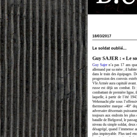
18/03/2017
Le soldat oublié...
Guy SAJER : « Le sol
Guy Sajer
n’a pas 17 ans quan
allemand par sa mère ; il habite
dans le train des équipages. Dè
progression des convois extrêmem
VIe Armée aura capitulé avant. 
russe est déjà un combat. Et p
combattant de première ligne, i
laquelle, à partir de l’été 19
Wehrmacht plie sous l’offensi
thermomètre marque –40° degré
adversaire désormais puissamm
toujours aux endroits les plus 
bataille de Bielgorod, le passa
niveau du simple soldat, deux 
désagrégé, quand l’immense arm
plus impitoyable. Plus tard enco