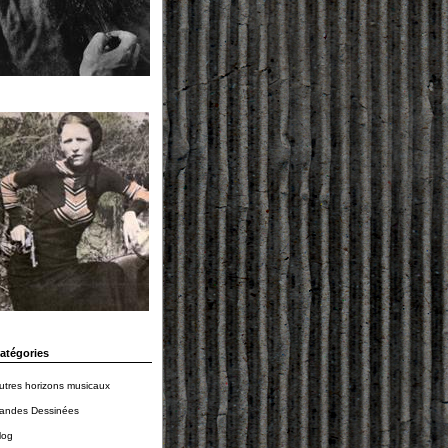
atégories
utres horizons musicaux
andes Dessinées
log