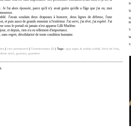
Se
. Je l'ai alors épousée, parce qu'il n'y avait guère qu'elle a l'âge que j'ai eu, moi
S
 amoureux.
mblé. J'avais soudain deux drapeaux à honorer, deux lignes de défense, l'une
S
t, et puis aussi de grands ennemis à l'extérieur. J'ai servi, j'ai rêvé, j'ai espéré. J'ai
R
ur sous le portail où jamais n'est apparue Lilli Marlène.
T
jour, et depuis, rien n'a eu tellement d'importance.
, sans regret, désolidarisé de toute condition humaine.
W
Y
res
|
Lien permanent
|
Commentaires (0)
| Tags :
guy sajer
,
le soldat oublié
,
front de l'est
,
isième reich
,
guerres
,
guerriers
s.