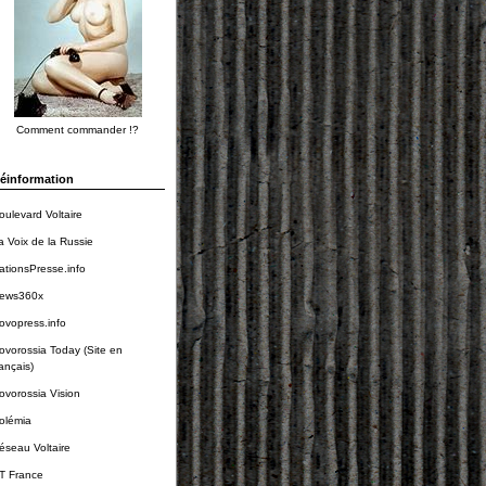
Comment commander !?
éinformation
oulevard Voltaire
a Voix de la Russie
ationsPresse.info
ews360x
ovopress.info
ovorossia Today (Site en
rançais)
ovorossia Vision
olémia
éseau Voltaire
T France