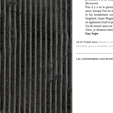
découverts.
Puis il y a eu la guerre
aussi, lorsque l'on est
Je fus brutalement co
Siegfried, l'autre Magino
eu également froid et pe
J'ai dû mourir aussi un 
Alors, je demeure ainsi
Guy Sajer
19:37 Publié dans
Historica
,
Liv
deuxième guerre mondiale
,
tro
Les commentaires sont fermé