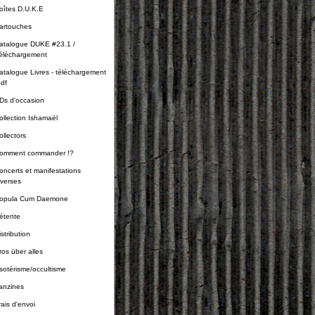
oîtes D.U.K.E
artouches
atalogue DUKE #23.1 /
éléchargement
atalogue Livres - téléchargement
pdf
Ds d'occasion
ollection Ishamaël
ollectors
omment commander !?
oncerts et manifestations
iverses
opula Cum Daemone
étente
stribution
ros über alles
sotérisme/occultisme
anzines
rais d'envoi