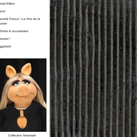
rial Killers
port
putnik France / La Voix de la
ussie
-Shirts & accessoires
anted !
ggdrasil
Collection Ishamaël