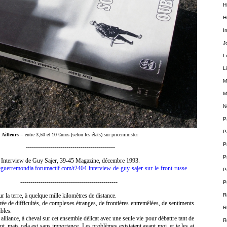
H
H
I
J
L
L
M
M
N
P
P
Ailleurs
= entre 3,50 et 10 €uros (selon les états) sur priceminister.
P
--------------------------------------------
P
Interview de Guy Sajer, 39-45 Magazine, décembre 1993.
eguerremondia.forumactif.com/t2404-interview-de-guy-sajer-sur-le-front-russe
P
------------------------------------------------
P
R
 la terre, à quelque mille kilomètres de distance.
e de difficultés, de complexes étranges, de frontières entremêlées, de sentiments
R
ibles.
e alliance, à cheval sur cet ensemble délicat avec une seule vie pour débattre tant de
R
ant, mais cela est sans importance. Les problèmes existaient avant moi, et je les ai