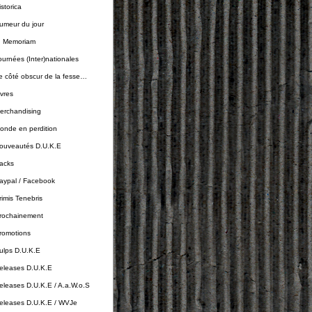
istorica
umeur du jour
n Memoriam
ournées (Inter)nationales
e côté obscur de la fesse…
ivres
erchandising
onde en perdition
ouveautés D.U.K.E
acks
aypal / Facebook
rimis Tenebris
rochainement
romotions
ulps D.U.K.E
eleases D.U.K.E
eleases D.U.K.E / A.a.W.o.S
eleases D.U.K.E / WVJe