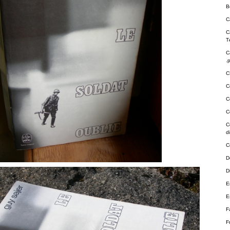
B
C
C
T
C
.
C
C
C
C
C
d
C
D
Di
E
E
F
F