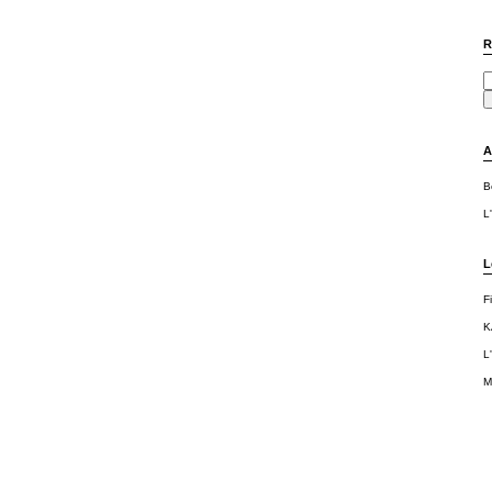
R
A
B
L
L
F
K
L
M