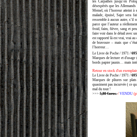
les Carpathes jusqu’en Polo
désespérés que les Allemands l
Memel, où l’horreur atteint à 
malade, épuisé, Sajer sera fa
ressemble à aucun autre, s’il s
parce que l’auteur a réellemen
froid, faim, fièvre, sang et peu
faire voir dans le détail avec u
est rapporté là est vrai, vrai au
de bravoure – mais que c’était
l’horreur…
Le Livre de Poche / 1971 /
695
Marques de lecture et d'usage (
bords papier jaunis… mais intér
Retour en stock
d'un exemplair
Le Livre de Poche / 1971 /
695
Marques de pliures sur plats
quasiment pas incurvée ( ce qui 
mal du tout !
>>>
5,80 €uros.
/
VENDU
(p