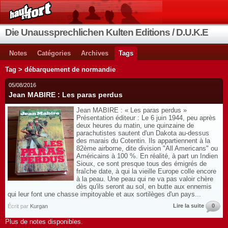
Die Unaussprechlichen Kulten Editions / D.U.K.E
Notes
Catégories
Archives
Tags
Tag > débarquement de normandie
05/08/2016
Jean MABIRE : Les paras perdus
Jean MABIRE : « Les paras perdus »
Présentation éditeur : Le 6 juin 1944, peu après
deux heures du matin, une quinzaine de
parachutistes sautent d'un Dakota au-dessus
des marais du Cotentin. Ils appartiennent à la
82ème airborne, dite division "All Americans" ou
Américains à 100 %. En réalité, à part un Indien
Sioux, ce sont presque tous des émigrés de
fraîche date, à qui la vieille Europe colle encore
à la peau. Une peau qui ne va pas valoir chère
dès qu'ils seront au sol, en butte aux ennemis
qui leur font une chasse impitoyable et aux sortilèges d'un pays...
Lire la suite
0
Écrit par
Kurgan
Plus de notes disponibles.